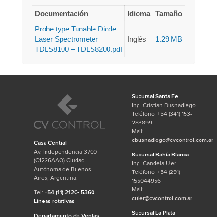
Documentación
Idioma
Tamaño
Probe type Tunable Diode
Laser Spectrometer
Inglés
1.29 MB
TDLS8100 – TDLS8200.pdf
Sucursal Santa Fe
Ing. Cristian Busnadiego
Teléfono: +54 (341) 153-
283899
Mail:
cbusnadiego@cvcontrol.com.ar
Casa Central
Av. Independencia 3700
Sucursal Bahía Blanca
(C1226AAO) Ciudad
Ing. Candela Uler
Autónoma de Buenos
Teléfono: +54 (291)
Aires, Argentina.
155044956
Mail:
Tel:
+54 (11) 2120- 5360
culer@cvcontrol.com.ar
Líneas rotativas
Sucursal La Plata
Departamento de Ventas