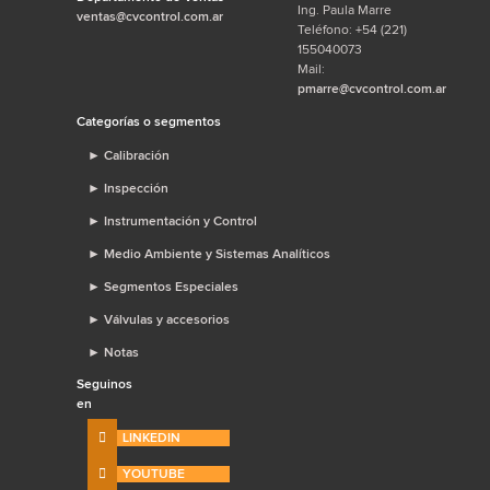
Ing. Paula Marre
ventas@cvcontrol.com.ar
Teléfono: +54 (221)
155040073
Mail:
pmarre@cvcontrol.com.ar
Categorías o segmentos
►
Calibración
►
Inspección
►
Instrumentación y Control
►
Medio Ambiente y Sistemas Analíticos
►
Segmentos Especiales
►
Válvulas y accesorios
►
Notas
Seguinos
en
LINKEDIN
YOUTUBE