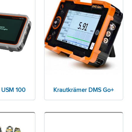
r USM 100
Krautkrämer DMS Go+