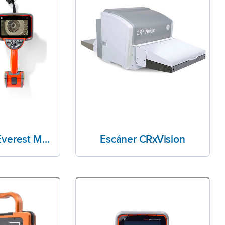
Videoscopio Everest Mentor Flex
Escáner CRxVision