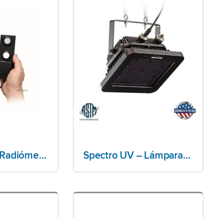
Spectro UV – Radiómetros / Fotómetros
Spectro UV – Lámparas UV-A de techo