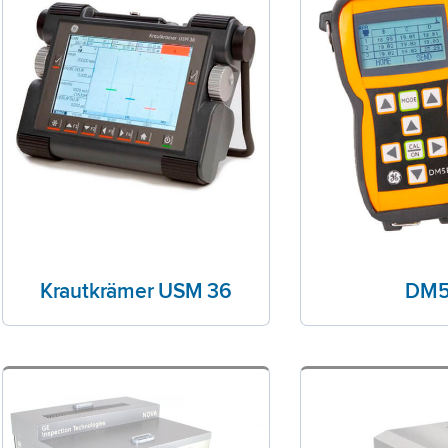
Krautkrämer USM 36
DM