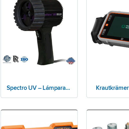
Spectro UV – Lámparas Portátil
Krautkräme