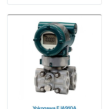
Yokogawa EJA910A