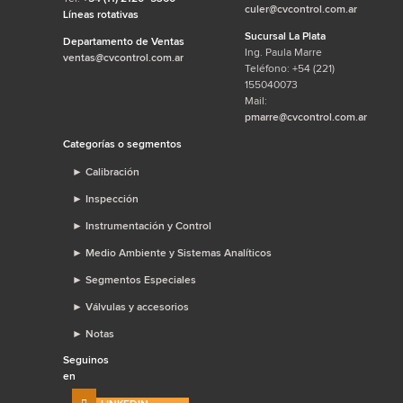
culer@cvcontrol.com.ar
Líneas rotativas
Sucursal La Plata
Departamento de Ventas
Ing. Paula Marre
ventas@cvcontrol.com.ar
Teléfono: +54 (221)
155040073
Mail:
pmarre@cvcontrol.com.ar
Categorías o segmentos
►
Calibración
►
Inspección
►
Instrumentación y Control
►
Medio Ambiente y Sistemas Analíticos
►
Segmentos Especiales
►
Válvulas y accesorios
►
Notas
Seguinos
en