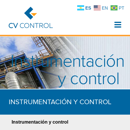
ES
EN
PT
Toggle
naviga
Instrumentación
y control
INSTRUMENTACIÓN
Y CONTROL
Instrumentación y control