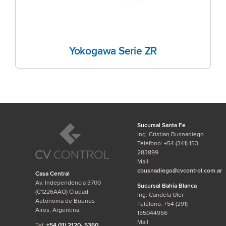
Yokogawa Serie ZR
Sucursal Santa Fe
Ing. Cristian Busnadiego
Teléfono: +54 (341) 153-
283899
Mail:
cbusnadiego@cvcontrol.com.ar
Casa Central
Av. Independencia 3700
Sucursal Bahía Blanca
(C1226AAO) Ciudad
Ing. Candela Uler
Autónoma de Buenos
Teléfono: +54 (291)
Aires, Argentina.
155044956
Mail:
Tel:
+54 (11) 2120- 5360