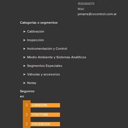
155040073
Mail:
pmarre@cvcontrol.com.ar
Categorías o segmentos
►
Calibración
►
Inspección
►
Instrumentación y Control
►
Medio Ambiente y Sistemas Analíticos
►
Segmentos Especiales
►
Válvulas y accesorios
►
Notas
Seguinos
en
LINKEDIN
YOUTUBE
FACEBOOK