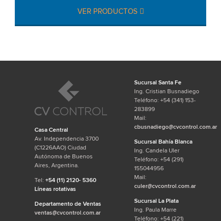
VER PRODUCTOS
Sucursal Santa Fe
Ing. Cristian Busnadiego
Teléfono: +54 (341) 153-
283899
Mail:
cbusnadiego@cvcontrol.com.ar
Casa Central
Av. Independencia 3700
Sucursal Bahía Blanca
(C1226AAO) Ciudad
Ing. Candela Uler
Autónoma de Buenos
Teléfono: +54 (291)
Aires, Argentina.
155044956
Mail:
Tel:
+54 (11) 2120- 5360
culer@cvcontrol.com.ar
Líneas rotativas
Sucursal La Plata
Departamento de Ventas
Ing. Paula Marre
ventas@cvcontrol.com.ar
Teléfono: +54 (221)