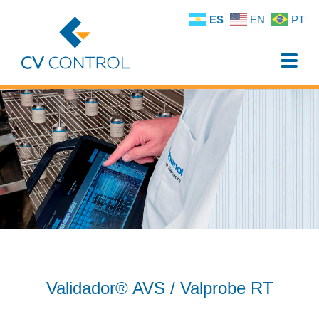
ES
EN
PT
Toggle
naviga
Validador® AVS / Valprobe RT