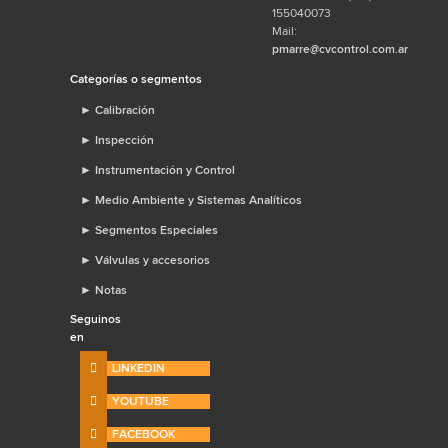
155040073
Mail:
pmarre@cvcontrol.com.ar
Categorías o segmentos
►
Calibración
►
Inspección
►
Instrumentación y Control
►
Medio Ambiente y Sistemas Analíticos
►
Segmentos Especiales
►
Válvulas y accesorios
►
Notas
Seguinos
en
LINKEDIN
YOUTUBE
FACEBOOK