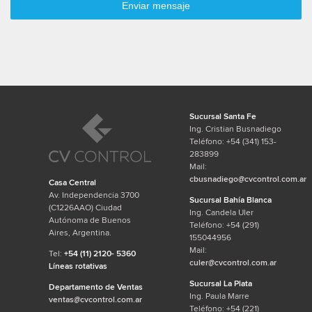
Enviar mensaje
Sucursal Santa Fe
Ing. Cristian Busnadiego
Teléfono: +54 (341) 153-
283899
Mail:
cbusnadiego@cvcontrol.com.ar
Casa Central
Av. Independencia 3700
Sucursal Bahía Blanca
(C1226AAO) Ciudad
Ing. Candela Uler
Autónoma de Buenos
Teléfono: +54 (291)
Aires, Argentina.
155044956
Mail:
Tel:
+54 (11) 2120- 5360
culer@cvcontrol.com.ar
Líneas rotativas
Sucursal La Plata
Departamento de Ventas
Ing. Paula Marre
ventas@cvcontrol.com.ar
Teléfono: +54 (221)