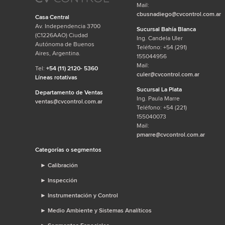
Mail:
cbusnadiego@cvcontrol.com.ar
Casa Central
Av. Independencia 3700
Sucursal Bahía Blanca
(C1226AAO) Ciudad
Ing. Candela Uler
Autónoma de Buenos
Teléfono: +54 (291)
Aires, Argentina.
155044956
Mail:
Tel:
+54 (11) 2120- 5360
culer@cvcontrol.com.ar
Líneas rotativas
Sucursal La Plata
Departamento de Ventas
Ing. Paula Marre
ventas@cvcontrol.com.ar
Teléfono: +54 (221)
155040073
Mail:
pmarre@cvcontrol.com.ar
Categorías o segmentos
►
Calibración
►
Inspección
►
Instrumentación y Control
►
Medio Ambiente y Sistemas Analíticos