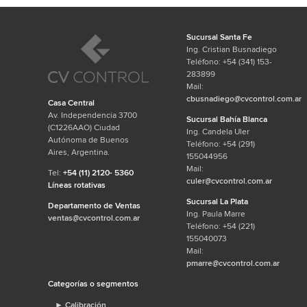
Sucursal Santa Fe
Ing. Cristian Busnadiego
Teléfono: +54 (341) 153-
283899
Mail:
cbusnadiego@cvcontrol.com.ar
Casa Central
Av. Independencia 3700
Sucursal Bahía Blanca
(C1226AAO) Ciudad
Ing. Candela Uler
Autónoma de Buenos
Teléfono: +54 (291)
Aires, Argentina.
155044956
Mail:
Tel:
+54 (11) 2120- 5360
culer@cvcontrol.com.ar
Líneas rotativas
Sucursal La Plata
Departamento de Ventas
Ing. Paula Marre
ventas@cvcontrol.com.ar
Teléfono: +54 (221)
155040073
Mail:
pmarre@cvcontrol.com.ar
Categorías o segmentos
►
Calibración