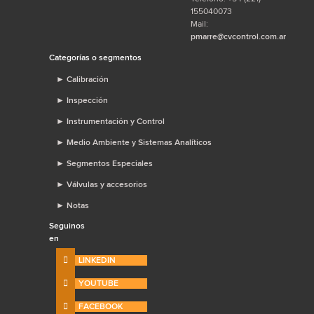
155040073
Mail:
pmarre@cvcontrol.com.ar
Categorías o segmentos
►
Calibración
►
Inspección
►
Instrumentación y Control
►
Medio Ambiente y Sistemas Analíticos
►
Segmentos Especiales
►
Válvulas y accesorios
►
Notas
Seguinos
en
LINKEDIN
YOUTUBE
FACEBOOK