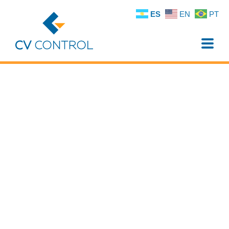
ES
EN
PT
Toggle
naviga