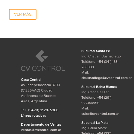
VER MÁS
Sucursal Santa Fe
Ing. Cristian Busnadiego
Teléfono: +54 (341) 153-
283899
Mail:
cbusnadiego@cvcontrol.com.ar
Casa Central
Av. Independencia 3700
Sucursal Bahía Blanca
(C1226AAO) Ciudad
Ing. Candela Uler
Autónoma de Buenos
Teléfono: +54 (291)
Aires, Argentina.
155044956
Mail:
Tel:
+54 (11) 2120- 5360
culer@cvcontrol.com.ar
Líneas rotativas
Sucursal La Plata
Departamento de Ventas
Ing. Paula Marre
ventas@cvcontrol.com.ar
Teléfono: +54 (221)