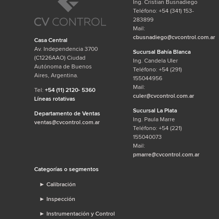
Ing. Cristian Busnadiego
Teléfono: +54 (341) 153-
283899
Mail:
cbusnadiego@cvcontrol.com.ar
Casa Central
Av. Independencia 3700
Sucursal Bahía Blanca
(C1226AAO) Ciudad
Ing. Candela Uler
Autónoma de Buenos
Teléfono: +54 (291)
Aires, Argentina.
155044956
Mail:
Tel:
+54 (11) 2120- 5360
culer@cvcontrol.com.ar
Líneas rotativas
Sucursal La Plata
Departamento de Ventas
Ing. Paula Marre
ventas@cvcontrol.com.ar
Teléfono: +54 (221)
155040073
Mail:
pmarre@cvcontrol.com.ar
Categorías o segmentos
►
Calibración
►
Inspección
►
Instrumentación y Control