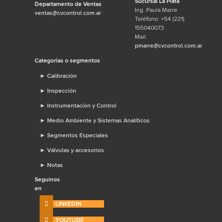
Sucursal La Plata
Departamento de Ventas
Ing. Paula Marre
ventas@cvcontrol.com.ar
Teléfono: +54 (221)
155040073
Mail:
pmarre@cvcontrol.com.ar
Categorías o segmentos
►
Calibración
►
Inspección
►
Instrumentación y Control
►
Medio Ambiente y Sistemas Analíticos
►
Segmentos Especiales
►
Válvulas y accesorios
►
Notas
Seguinos
en
LINKEDIN
YOUTUBE