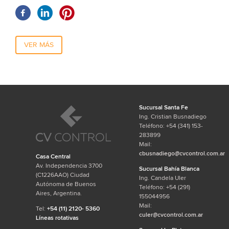
VER MÁS
Sucursal Santa Fe
Ing. Cristian Busnadiego
Teléfono: +54 (341) 153-
283899
Mail:
cbusnadiego@cvcontrol.com.ar
Casa Central
Av. Independencia 3700
Sucursal Bahía Blanca
(C1226AAO) Ciudad
Ing. Candela Uler
Autónoma de Buenos
Teléfono: +54 (291)
Aires, Argentina.
155044956
Mail:
Tel:
+54 (11) 2120- 5360
culer@cvcontrol.com.ar
Líneas rotativas