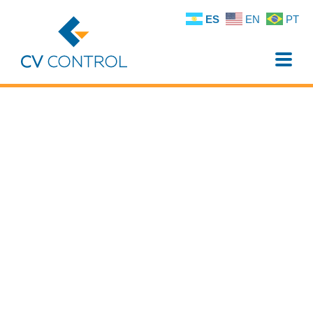
ES
EN
PT
Toggle
naviga