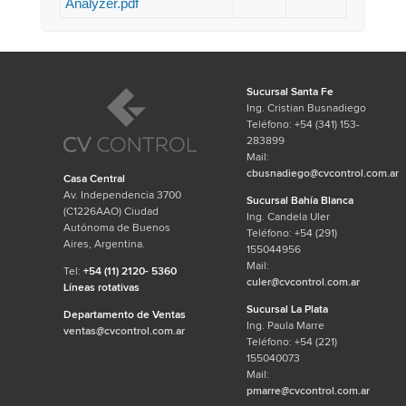
Analyzer.pdf
Sucursal Santa Fe
Ing. Cristian Busnadiego
Teléfono: +54 (341) 153-
283899
Mail:
cbusnadiego@cvcontrol.com.ar
Casa Central
Av. Independencia 3700
Sucursal Bahía Blanca
(C1226AAO) Ciudad
Ing. Candela Uler
Autónoma de Buenos
Teléfono: +54 (291)
Aires, Argentina.
155044956
Mail:
Tel:
+54 (11) 2120- 5360
culer@cvcontrol.com.ar
Líneas rotativas
Sucursal La Plata
Departamento de Ventas
Ing. Paula Marre
ventas@cvcontrol.com.ar
Teléfono: +54 (221)
155040073
Mail:
pmarre@cvcontrol.com.ar