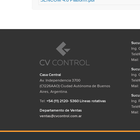
Sucur
Ing. 
Teléf
Mail:
Sucur
Ing. 
Casa Central
Teléf
Av. Independencia 3700
Mail:
(C1226AAO) Ciudad Autónoma de Buenos
Aires, Argentina.
Sucur
Ing. 
Tel:
+54 (11) 2120- 5360 Líneas rotativas
Teléf
Departamento de Ventas
Mail:
ventas@cvcontrol.com.ar