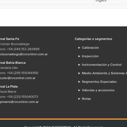
sal Santa Fe
Categorías o segmentos
Cristian Busnadiego
►
Calibración
ono: +54 (341) 153-283899
cbusnadiego@cvcontrol.com.ar
►
Inspección
sal Bahía Blanca
►
Instrumentación y Control
Candela Uler
ono: +54 (291) 155044956
►
Medio Ambiente y Sistemas A
culer@cvcontrol.com.ar
►
Segmentos Especiales
sal La Plata
►
Válvulas y accesorios
Paula Marre
ono: +54 (221) 155040073
►
Notas
pmarre@cvcontrol.com.ar