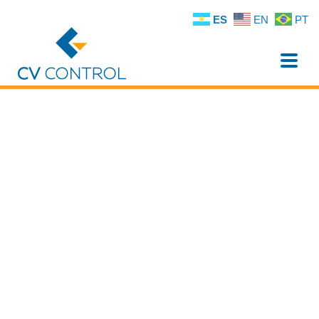
ES
EN
PT
Toggle
naviga