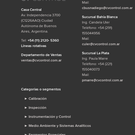
Mail:
cbusnadiego@cvcontrol.com.ar
Casa Central
Av. Independencia 3700
Sucursal Bahía Blanca
(C1226AAO) Ciudad
Ing. Candela Uler
Autónoma de Buenos
Teléfono: +54 (291)
Aires, Argentina.
155044956
Mail:
Tel:
+54 (11) 2120- 5360
culer@cvcontrol.com.ar
Líneas rotativas
Sucursal La Plata
Departamento de Ventas
Ing. Paula Marre
ventas@cvcontrol.com.ar
Teléfono: +54 (221)
155040073
Mail:
pmarre@cvcontrol.com.ar
Categorías o segmentos
►
Calibración
►
Inspección
►
Instrumentación y Control
►
Medio Ambiente y Sistemas Analíticos
►
Segmentos Especiales