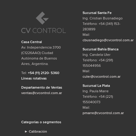
Sucursal Santa Fe
Ing. Cristian Busnadiego
Teléfono: +54 (341) 153-
283899
Mail:
cbusnadiego@cvcontrol.com.ar
Casa Central
Av. Independencia 3700
Sucursal Bahía Blanca
(C1226AAO) Ciudad
Ing. Candela Uler
Autónoma de Buenos
Teléfono: +54 (291)
Aires, Argentina.
155044956
Mail:
Tel:
+54 (11) 2120- 5360
culer@cvcontrol.com.ar
Líneas rotativas
Sucursal La Plata
Departamento de Ventas
Ing. Paula Marre
ventas@cvcontrol.com.ar
Teléfono: +54 (221)
155040073
Mail:
pmarre@cvcontrol.com.ar
Categorías o segmentos
►
Calibración