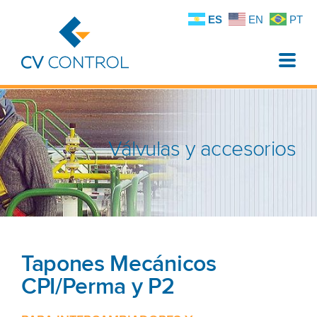
ES
EN
PT
Toggle
naviga
Válvulas y accesorios
Tapones Mecánicos
CPI/Perma y P2