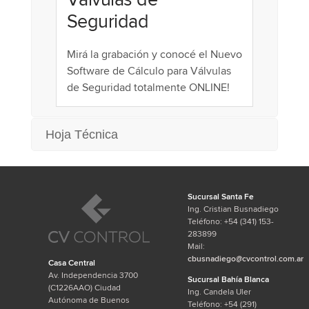
Seguridad
Mirá la grabación y conocé el Nuevo
Software de Cálculo para Válvulas
de Seguridad totalmente ONLINE!
Hoja Técnica
Sucursal Santa Fe
Ing. Cristian Busnadiego
Teléfono: +54 (341) 153-
283899
Mail:
cbusnadiego@cvcontrol.com.ar
Casa Central
Av. Independencia 3700
Sucursal Bahía Blanca
(C1226AAO) Ciudad
Ing. Candela Uler
Autónoma de Buenos
Teléfono: +54 (291)