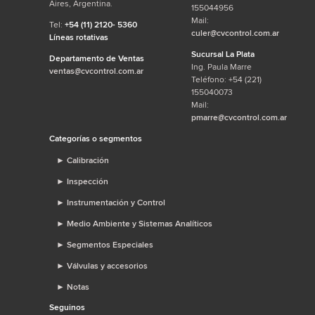
Aires, Argentina.
155044956
Mail:
Tel:
+54 (11) 2120- 5360
culer@cvcontrol.com.ar
Líneas rotativas
Sucursal La Plata
Departamento de Ventas
Ing. Paula Marre
ventas@cvcontrol.com.ar
Teléfono: +54 (221)
155040073
Mail:
pmarre@cvcontrol.com.ar
Categorías o segmentos
►
Calibración
►
Inspección
►
Instrumentación y Control
►
Medio Ambiente y Sistemas Analíticos
►
Segmentos Especiales
►
Válvulas y accesorios
►
Notas
Seguinos