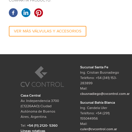
COMPARTIR PRODUCTO:
VER MÁS VÁLVULAS Y ACCESORIOS
Sucursal Santa Fe
Ing. Cristian Busnadiego
Teléfono: +54 (341) 153-
283899
Mail:
cbusnadiego@cvcontrol.com.ar
Casa Central
Av. Independencia 3700
Sucursal Bahía Blanca
(C1226AAO) Ciudad
Ing. Candela Uler
Autónoma de Buenos
Teléfono: +54 (291)
Aires, Argentina.
155044956
Mail:
Tel:
+54 (11) 2120- 5360
culer@cvcontrol.com.ar
Líneas rotativas