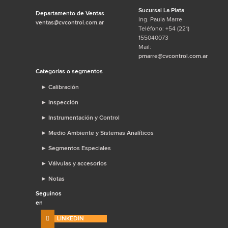
Sucursal La Plata
Departamento de Ventas
Ing. Paula Marre
ventas@cvcontrol.com.ar
Teléfono: +54 (221)
155040073
Mail:
pmarre@cvcontrol.com.ar
Categorías o segmentos
►
Calibración
►
Inspección
►
Instrumentación y Control
►
Medio Ambiente y Sistemas Analíticos
►
Segmentos Especiales
►
Válvulas y accesorios
►
Notas
Seguinos
en
LINKEDIN