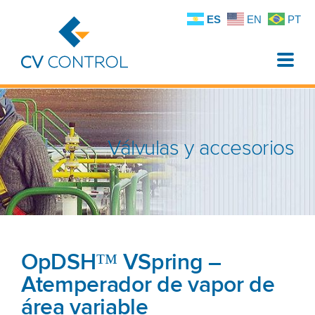
ES
EN
PT
Toggle
naviga
Válvulas y accesorios
OpDSH™ VSpring –
Atemperador de vapor de
área variable