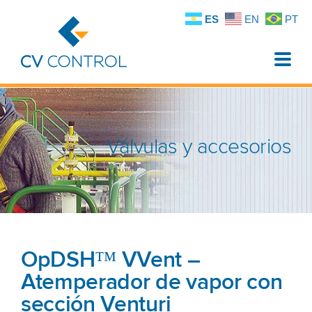
ES
EN
PT
Toggle
naviga
Válvulas y accesorios
OpDSH™ VVent –
Atemperador de vapor con
sección Venturi