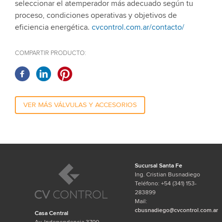
seleccionar el atemperador más adecuado según tu
proceso, condiciones operativas y objetivos de
eficiencia energética.
cvcontrol.com.ar/contacto/
COMPARTIR PRODUCTO:
VER MÁS VÁLVULAS Y ACCESORIOS
Sucursal Santa Fe
Ing. Cristian Busnadiego
Teléfono: +54 (341) 153-
283899
Mail:
cbusnadiego@cvcontrol.com.ar
Casa Central