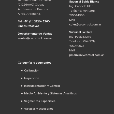
Av. Independencia 3700
Sucursal Bahía Blanca
(C1226AAO) Ciudad
Ing. Candela Uler
Autónoma de Buenos
Teléfono: +54 (291)
Aires, Argentina.
155044956
Mail:
Tel:
+54 (11) 2120- 5360
culer@cvcontrol.com.ar
Líneas rotativas
Sucursal La Plata
Departamento de Ventas
Ing. Paula Marre
ventas@cvcontrol.com.ar
Teléfono: +54 (221)
155040073
Mail:
pmarre@cvcontrol.com.ar
Categorías o segmentos
►
Calibración
►
Inspección
►
Instrumentación y Control
►
Medio Ambiente y Sistemas Analíticos
►
Segmentos Especiales
►
Válvulas y accesorios