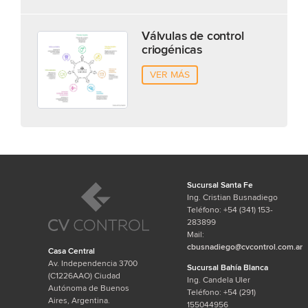
Válvulas de control
criogénicas
VER MÁS
Sucursal Santa Fe
Ing. Cristian Busnadiego
Teléfono: +54 (341) 153-
283899
Mail:
cbusnadiego@cvcontrol.com.ar
Casa Central
Av. Independencia 3700
Sucursal Bahía Blanca
(C1226AAO) Ciudad
Ing. Candela Uler
Autónoma de Buenos
Teléfono: +54 (291)
Aires, Argentina.
155044956