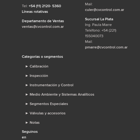
Mail:
Tel:
+54 (11) 2120- 5360
culer@cvcontrol.com.ar
Líneas rotativas
Sucursal La Plata
Departamento de Ventas
Ing. Paula Marre
ventas@cvcontrol.com.ar
Teléfono: +54 (221)
155040073
Mail:
pmarre@cvcontrol.com.ar
Categorías o segmentos
►
Calibración
►
Inspección
►
Instrumentación y Control
►
Medio Ambiente y Sistemas Analíticos
►
Segmentos Especiales
►
Válvulas y accesorios
►
Notas
Seguinos
en