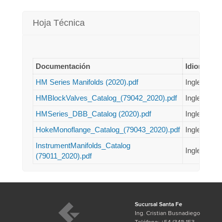
Hoja Técnica
Documentación
Idioma
T
HM Series Manifolds (2020).pdf
Ingles
1.
HMBlockValves_Catalog_(79042_2020).pdf
Ingles
71
HMSeries_DBB_Catalog (2020).pdf
Ingles
61
HokeMonoflange_Catalog_(79043_2020).pdf
Ingles
48
InstrumentManifolds_Catalog
Ingles
1.
(79011_2020).pdf
Sucursal Santa Fe
Ing. Cristian Busnadiego
Teléfono: +54 (341) 153-