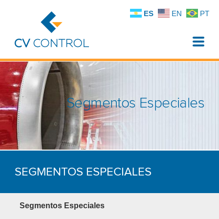
ES
EN
PT
Toggle
naviga
Segmentos Especiales
SEGMENTOS ESPECIALES
Segmentos Especiales