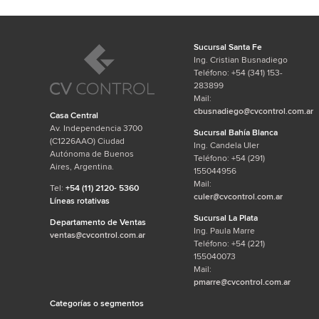
Sucursal Santa Fe
Ing. Cristian Busnadiego
Teléfono: +54 (341) 153-
283899
Mail:
cbusnadiego@cvcontrol.com.ar
Casa Central
Av. Independencia 3700
Sucursal Bahía Blanca
(C1226AAO) Ciudad
Ing. Candela Uler
Autónoma de Buenos
Teléfono: +54 (291)
Aires, Argentina.
155044956
Mail:
Tel:
+54 (11) 2120- 5360
culer@cvcontrol.com.ar
Líneas rotativas
Sucursal La Plata
Departamento de Ventas
Ing. Paula Marre
ventas@cvcontrol.com.ar
Teléfono: +54 (221)
155040073
Mail:
pmarre@cvcontrol.com.ar
Categorías o segmentos