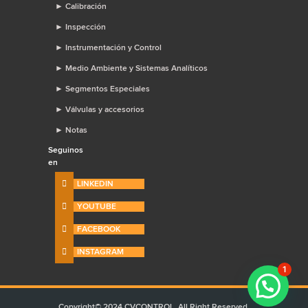
►
Calibración
►
Inspección
►
Instrumentación y Control
►
Medio Ambiente y Sistemas Analíticos
►
Segmentos Especiales
►
Válvulas y accesorios
►
Notas
Seguinos
en
LINKEDIN
YOUTUBE
FACEBOOK
INSTAGRAM
1
Copyright© 2024 CVCONTROL, All Right Reserved.