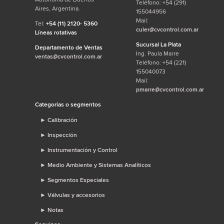
Teléfono: +54 (291)
Aires, Argentina.
155044956
Mail:
Tel:
+54 (11) 2120- 5360
culer@cvcontrol.com.ar
Líneas rotativas
Sucursal La Plata
Departamento de Ventas
Ing. Paula Marre
ventas@cvcontrol.com.ar
Teléfono: +54 (221)
155040073
Mail:
pmarre@cvcontrol.com.ar
Categorías o segmentos
►
Calibración
►
Inspección
►
Instrumentación y Control
►
Medio Ambiente y Sistemas Analíticos
►
Segmentos Especiales
►
Válvulas y accesorios
►
Notas