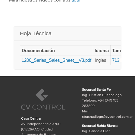
Mirá nuestros videos con tips
aquí
Hoja Técnica
Documentación
Idioma
Tamaño
1200_Series_Sales_Sheet__V3.pdf
Ingles
713 KB
Sucursal Santa Fe
Ing. Cristian Busnadiego
Teléfono: +54 (341) 153-
283899
Mail:
cbusnadiego@cvcontrol.com.ar
Casa Central
Av. Independencia 3700
Sucursal Bahía Blanca
(C1226AAO) Ciudad
Ing. Candela Uler
Autónoma de Buenos