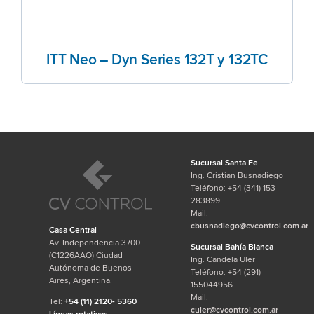
ITT Neo – Dyn Series 132T y 132TC
Sucursal Santa Fe
Ing. Cristian Busnadiego
Teléfono: +54 (341) 153-
283899
Mail:
cbusnadiego@cvcontrol.com.ar
Casa Central
Av. Independencia 3700
Sucursal Bahía Blanca
(C1226AAO) Ciudad
Ing. Candela Uler
Autónoma de Buenos
Teléfono: +54 (291)
Aires, Argentina.
155044956
Mail:
Tel:
+54 (11) 2120- 5360
culer@cvcontrol.com.ar
Líneas rotativas