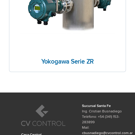
Yokogawa Serie ZR
Sucursal Santa Fe
Ing. Cristian Busnadiego
Teléfono: +54 (341) 153-
283899
Mail:
cbusnadiego@cvcontrol.com.ar
Casa Central