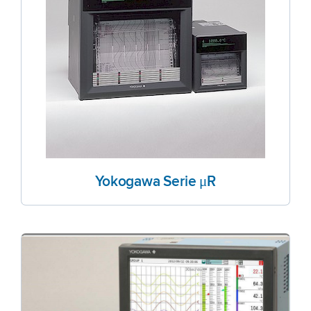
Yokogawa Serie μR