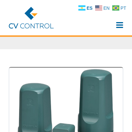
ES
EN
PT
Toggle
naviga