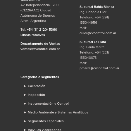
Av. Independencia 3700
Sucursal Bahía Blanca
(C1226AAO) Ciudad
Ing. Candela Uler
Autónoma de Buenos
Teléfono: +54 (291)
Aires, Argentina.
155044956
Mail:
Tel:
+54 (11) 2120- 5360
culer@cvcontrol.com.ar
Líneas rotativas
Sucursal La Plata
Departamento de Ventas
Ing. Paula Marre
ventas@cvcontrol.com.ar
Teléfono: +54 (221)
155040073
Mail:
pmarre@cvcontrol.com.ar
Categorías o segmentos
►
Calibración
►
Inspección
►
Instrumentación y Control
►
Medio Ambiente y Sistemas Analíticos
►
Segmentos Especiales
►
Válvulas y accesorios