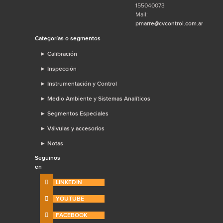
155040073
Mail:
pmarre@cvcontrol.com.ar
Categorías o segmentos
►
Calibración
►
Inspección
►
Instrumentación y Control
►
Medio Ambiente y Sistemas Analíticos
►
Segmentos Especiales
►
Válvulas y accesorios
►
Notas
Seguinos
en
LINKEDIN
YOUTUBE
FACEBOOK