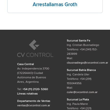
Arrestallamas Groth
Sucursal Santa Fe
Ing. Cristian Busnadiego
Teléfono: +54 (341) 153-
283899
Mail:
cbusnadiego@cvcontrol.com.ar
Casa Central
Av. Independencia 3700
Sucursal Bahía Blanca
(C1226AAO) Ciudad
Ing. Candela Uler
Autónoma de Buenos
Teléfono: +54 (291)
Aires, Argentina.
155044956
Mail:
Tel:
+54 (11) 2120- 5360
culer@cvcontrol.com.ar
Líneas rotativas
Sucursal La Plata
Departamento de Ventas
Ing. Paula Marre
ventas@cvcontrol.com.ar
Teléfono: +54 (221)