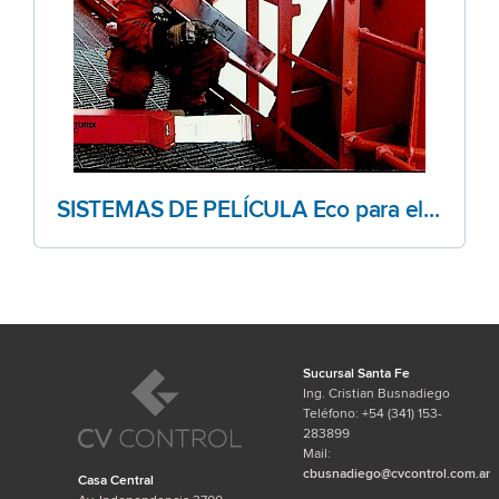
SISTEMAS DE PELÍCULA Eco para el END de AGFA
Sucursal Santa Fe
Ing. Cristian Busnadiego
Teléfono: +54 (341) 153-
283899
Mail:
cbusnadiego@cvcontrol.com.ar
Casa Central