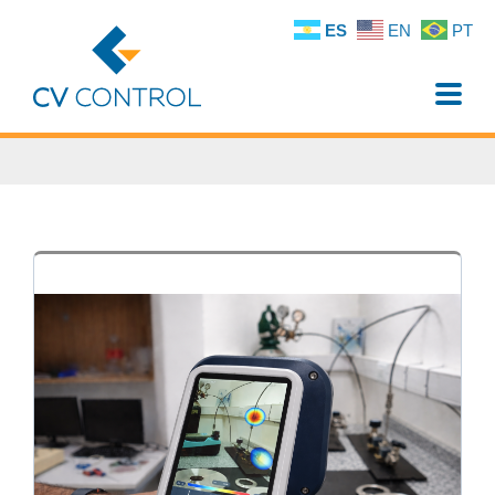
ES
EN
PT
Toggle
naviga