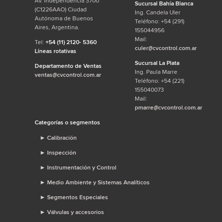
Av. Independencia 3700
Sucursal Bahía Blanca
(C1226AAO) Ciudad
Ing. Candela Uler
Autónoma de Buenos
Teléfono: +54 (291)
Aires, Argentina.
155044956
Mail:
Tel:
+54 (11) 2120- 5360
culer@cvcontrol.com.ar
Líneas rotativas
Sucursal La Plata
Departamento de Ventas
Ing. Paula Marre
ventas@cvcontrol.com.ar
Teléfono: +54 (221)
155040073
Mail:
pmarre@cvcontrol.com.ar
Categorías o segmentos
►
Calibración
►
Inspección
►
Instrumentación y Control
►
Medio Ambiente y Sistemas Analíticos
►
Segmentos Especiales
►
Válvulas y accesorios