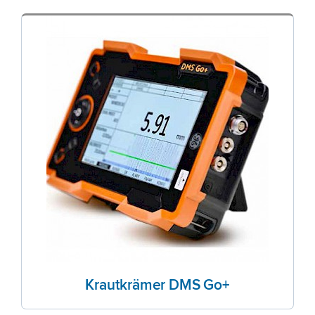
Krautkrämer DMS Go+